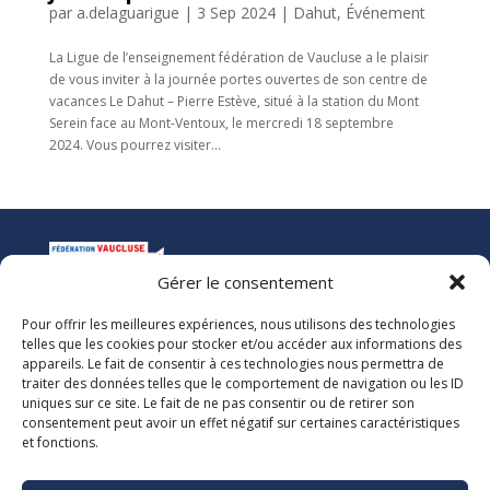
par
a.delaguarigue
|
3 Sep 2024
|
Dahut
,
Événement
La Ligue de l’enseignement fédération de Vaucluse a le plaisir
de vous inviter à la journée portes ouvertes de son centre de
vacances Le Dahut – Pierre Estève, situé à la station du Mont
Serein face au Mont-Ventoux, le mercredi 18 septembre
2024. Vous pourrez visiter...
Gérer le consentement
Pour offrir les meilleures expériences, nous utilisons des technologies
La Ligue de l’Enseignement
telles que les cookies pour stocker et/ou accéder aux informations des
Fédération des Œuvres Laïques de Vaucluse
appareils. Le fait de consentir à ces technologies nous permettra de
traiter des données telles que le comportement de navigation ou les ID
uniques sur ce site. Le fait de ne pas consentir ou de retirer son
Nous vous accueillons dans nos locaux du lundi au jeudi de 08h00 à 12h30
consentement peut avoir un effet négatif sur certaines caractéristiques
et de 13h30 à 17h00. Le standard téléphonique est ouvert le vendredi de
et fonctions.
08h00 à 12h30 et de 13h30 à 16h00.