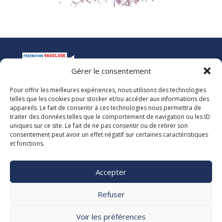
Gérer le consentement
Pour offrir les meilleures expériences, nous utilisons des technologies
La Ligue de l’Enseignement
telles que les cookies pour stocker et/ou accéder aux informations des
Fédération des Œuvres Laïques de Vaucluse
appareils. Le fait de consentir à ces technologies nous permettra de
traiter des données telles que le comportement de navigation ou les ID
uniques sur ce site. Le fait de ne pas consentir ou de retirer son
Nous vous accueillons dans nos locaux du lundi au jeudi de 08h00 à 12h30
consentement peut avoir un effet négatif sur certaines caractéristiques
et de 13h30 à 17h00. Le standard téléphonique est ouvert le vendredi de
et fonctions.
08h00 à 12h30 et de 13h30 à 16h00.
La Ligue 84
Accepter

5, rue Adrien Marcel CS40163
84918 Avignon Cedex 9

Refuser
04 90 13 38 00
secretariat@laligue84.org
Voir les préférences
Mentions légales Politique de confidentialité