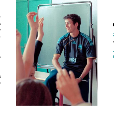
n
s
̀
e
s
s
s
t