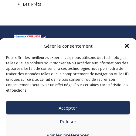
Les Prêts
Gérer le consentement
Pour offrir les meilleures expériences, nous utilisons des technologies
La Ligue de l’Enseignement
telles que les cookies pour stocker et/ou accéder aux informations des
Fédération des Œuvres Laïques de Vaucluse
appareils. Le fait de consentir à ces technologies nous permettra de
traiter des données telles que le comportement de navigation ou les ID
uniques sur ce site. Le fait de ne pas consentir ou de retirer son
Nous vous accueillons dans nos locaux du lundi au jeudi de 08h00 à 12h30
consentement peut avoir un effet négatif sur certaines caractéristiques
et de 13h30 à 17h00. Le standard téléphonique est ouvert le vendredi de
et fonctions.
08h00 à 12h30 et de 13h30 à 16h00.
La Ligue 84
Accepter

5, rue Adrien Marcel CS40163
84918 Avignon Cedex 9

Refuser
04 90 13 38 00
secretariat@laligue84.org
Voir les préférences
Mentions légales Politique de confidentialité