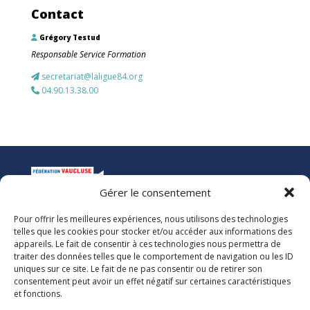
Contact
Grégory Testud
Responsable Service Formation
secretariat@laligue84.org
04.90.13.38.00
Gérer le consentement
Pour offrir les meilleures expériences, nous utilisons des technologies
La Ligue de l’Enseignement
telles que les cookies pour stocker et/ou accéder aux informations des
Fédération des Œuvres Laïques de Vaucluse
appareils. Le fait de consentir à ces technologies nous permettra de
traiter des données telles que le comportement de navigation ou les ID
uniques sur ce site. Le fait de ne pas consentir ou de retirer son
Nous vous accueillons dans nos locaux du lundi au jeudi de 08h00 à 12h30
consentement peut avoir un effet négatif sur certaines caractéristiques
et de 13h30 à 17h00. Le standard téléphonique est ouvert le vendredi de
et fonctions.
08h00 à 12h30 et de 13h30 à 16h00.