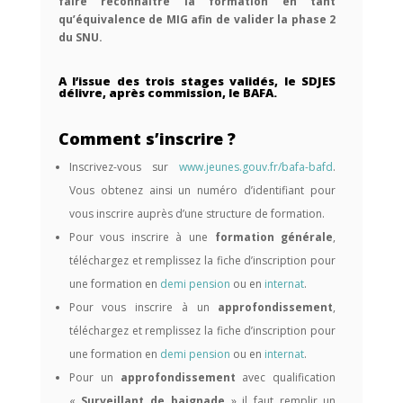
faire reconnaître la formation en tant
qu’équivalence de MIG afin de valider la phase 2
du SNU.
A l’issue des trois stages validés, le SDJES
délivre, après commission, le BAFA.
Comment s’inscrire ?
Inscrivez-vous sur
www.jeunes.gouv.fr/bafa-bafd
.
Vous obtenez ainsi un numéro d’identifiant pour
vous inscrire auprès d’une structure de formation.
Pour vous inscrire à une
formation générale
,
téléchargez et remplissez la fiche d’inscription pour
une formation en
demi pension
ou en
internat
.
Pour vous inscrire à un
approfondissement
,
téléchargez et remplissez la fiche d’inscription pour
une formation en
demi pension
ou en
internat
.
Pour un
approfondissement
avec qualification
«
Surveillant de baignade
» il faut remplir un