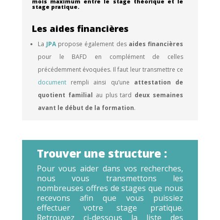
mois maximum entre le stage théorique et le
stage pratique.
Les aides financières
La
JPA
propose également des
aides financières
pour le BAFD en complément de celles
précédemment évoquées. Il faut leur transmettre ce
document
rempli ainsi qu’une
attestation de
quotient familial
au plus tard
deux semaines
avant le début de la formation
.
Trouver une structure :
Pour vous aider dans vos recherches,
nous vous transmettons les
nombreuses offres de stages que nous
recevons afin que vous puissiez
effectuer votre stage pratique.
Retrouvez ci-dessous la liste des