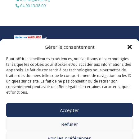
04.90.13.38.00
Gérer le consentement
Pour offrir les meilleures expériences, nous utilisons des technologies
La Ligue de l’Enseignement
telles que les cookies pour stocker et/ou accéder aux informations des
Fédération des Œuvres Laïques de Vaucluse
appareils. Le fait de consentir à ces technologies nous permettra de
traiter des données telles que le comportement de navigation ou les ID
uniques sur ce site. Le fait de ne pas consentir ou de retirer son
Nous vous accueillons dans nos locaux du lundi au jeudi de 08h00 à 12h30
consentement peut avoir un effet négatif sur certaines caractéristiques
et de 13h30 à 17h00. Le standard téléphonique est ouvert le vendredi de
et fonctions.
08h00 à 12h30 et de 13h30 à 16h00.
La Ligue 84
Accepter

5, rue Adrien Marcel CS40163
84918 Avignon Cedex 9

Refuser
04 90 13 38 00
secretariat@laligue84.org
Voir les préférences
Mentions légales Politique de confidentialité