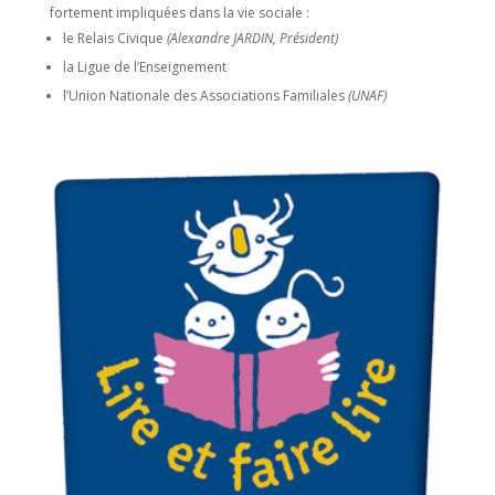
fortement impliquées dans la vie sociale :
le Relais Civique
(Alexandre JARDIN, Président)
la Ligue de l’Enseignement
l’Union Nationale des Associations Familiales
(UNAF)