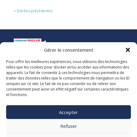
« Entrées précédentes
Gérer le consentement
Pour offrir les meilleures expériences, nous utilisons des technologies
La Ligue de l’Enseignement
telles que les cookies pour stocker et/ou accéder aux informations des
Fédération des Œuvres Laïques de Vaucluse
appareils. Le fait de consentir à ces technologies nous permettra de
traiter des données telles que le comportement de navigation ou les ID
uniques sur ce site. Le fait de ne pas consentir ou de retirer son
Nous vous accueillons dans nos locaux du lundi au jeudi de 08h00 à 12h30
consentement peut avoir un effet négatif sur certaines caractéristiques
et de 13h30 à 17h00. Le standard téléphonique est ouvert le vendredi de
et fonctions.
08h00 à 12h30 et de 13h30 à 16h00.
La Ligue 84
Accepter

5, rue Adrien Marcel CS40163
84918 Avignon Cedex 9

Refuser
04 90 13 38 00
secretariat@laligue84.org