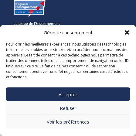
La Ligue de l’Enseignement
Fédération des Œuvres Laïques de Vaucluse
Gérer le consentement
Nous vous accueillons dans nos locaux du lundi au jeudi de 08h00 à 12h30
Pour offrir les meilleures expériences, nous utilisons des technologies
et de 13h30 à 17h00. Le standard téléphonique est ouvert le vendredi de
telles que les cookies pour stocker et/ou accéder aux informations des
08h00 à 12h30 et de 13h30 à 16h00.
appareils. Le fait de consentir à ces technologies nous permettra de
traiter des données telles que le comportement de navigation ou les ID
uniques sur ce site. Le fait de ne pas consentir ou de retirer son
La Ligue 84

consentement peut avoir un effet négatif sur certaines caractéristiques
5, rue Adrien Marcel CS40163
et fonctions.
84918 Avignon Cedex 9

04 90 13 38 00
secretariat@laligue84.org
Accepter
Mentions légales Politique de confidentialité
Refuser
Voir les préférences