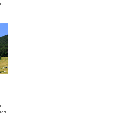
tre
tre
mbre