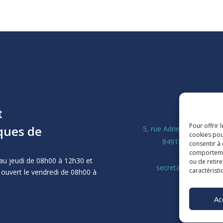
t
La Ligu
Pour offrir 
ques de
5, rue Adrien Marcel CS
cookies pou
84918 Avignon Ce
consentir à
comportement
04 90 13 
au jeudi de 08h00 à 12h30 et
ou de retire
secretariat@laligue8
caractéristi
 ouvert le vendredi de 08h00 à
Ac
M