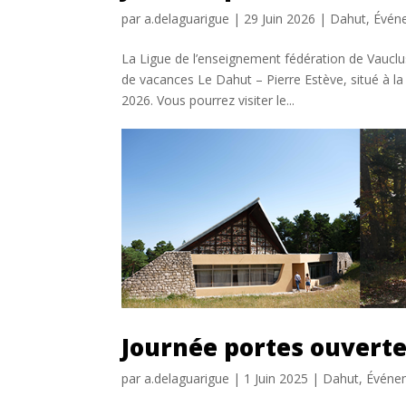
par
a.delaguarigue
|
29 Juin 2026
|
Dahut
,
Évén
La Ligue de l’enseignement fédération de Vauclus
de vacances Le Dahut – Pierre Estève, situé à la
2026. Vous pourrez visiter le...
Journée portes ouverte
par
a.delaguarigue
|
1 Juin 2025
|
Dahut
,
Événe