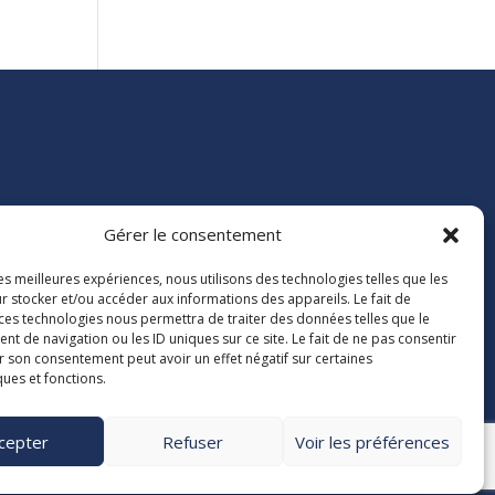
Gérer le consentement
e 84

les meilleures expériences, nous utilisons des technologies telles que les
40163
r stocker et/ou accéder aux informations des appareils. Le fait de
dex 9
 ces technologies nous permettra de traiter des données telles que le

 de navigation ou les ID uniques sur ce site. Le fait de ne pas consentir
38 00
r son consentement peut avoir un effet négatif sur certaines
4.org
ques et fonctions.
cepter
Refuser
Voir les préférences
entions légales
Politique de confidentialité