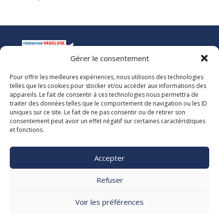
Gérer le consentement
Pour offrir les meilleures expériences, nous utilisons des technologies
La Ligue de l’Enseignement
telles que les cookies pour stocker et/ou accéder aux informations des
Fédération des Œuvres Laïques de Vaucluse
appareils. Le fait de consentir à ces technologies nous permettra de
traiter des données telles que le comportement de navigation ou les ID
uniques sur ce site. Le fait de ne pas consentir ou de retirer son
Nous vous accueillons dans nos locaux du lundi au jeudi de 08h00 à 12h30
consentement peut avoir un effet négatif sur certaines caractéristiques
et de 13h30 à 17h00. Le standard téléphonique est ouvert le vendredi de
et fonctions.
08h00 à 12h30 et de 13h30 à 16h00.
La Ligue 84
Accepter

5, rue Adrien Marcel CS40163
84918 Avignon Cedex 9

Refuser
04 90 13 38 00
secretariat@laligue84.org
Voir les préférences
Mentions légales Politique de confidentialité