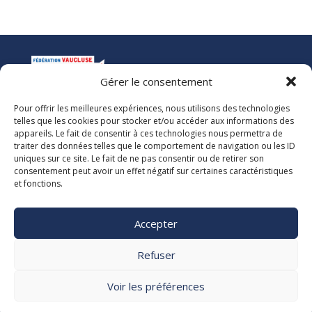
Gérer le consentement
Pour offrir les meilleures expériences, nous utilisons des technologies
La Ligue de l’Enseignement
telles que les cookies pour stocker et/ou accéder aux informations des
Fédération des Œuvres Laïques de Vaucluse
appareils. Le fait de consentir à ces technologies nous permettra de
traiter des données telles que le comportement de navigation ou les ID
uniques sur ce site. Le fait de ne pas consentir ou de retirer son
Nous vous accueillons dans nos locaux du lundi au jeudi de 08h00 à 12h30
consentement peut avoir un effet négatif sur certaines caractéristiques
et de 13h30 à 17h00. Le standard téléphonique est ouvert le vendredi de
et fonctions.
08h00 à 12h30 et de 13h30 à 16h00.
La Ligue 84
Accepter

5, rue Adrien Marcel CS40163
84918 Avignon Cedex 9

Refuser
04 90 13 38 00
secretariat@laligue84.org
Voir les préférences
Mentions légales Politique de confidentialité