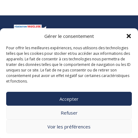
Gérer le consentement
Pour offrir les meilleures expériences, nous utilisons des technologies
La Ligue de l’Enseignement
telles que les cookies pour stocker et/ou accéder aux informations des
Fédération des Œuvres Laïques de Vaucluse
appareils. Le fait de consentir à ces technologies nous permettra de
traiter des données telles que le comportement de navigation ou les ID
uniques sur ce site. Le fait de ne pas consentir ou de retirer son
Nous vous accueillons dans nos locaux du lundi au jeudi de 08h00 à 12h30
consentement peut avoir un effet négatif sur certaines caractéristiques
et de 13h30 à 17h00. Le standard téléphonique est ouvert le vendredi de
et fonctions.
08h00 à 12h30 et de 13h30 à 16h00.
La Ligue 84
Accepter

5, rue Adrien Marcel CS40163
84918 Avignon Cedex 9

Refuser
04 90 13 38 00
secretariat@laligue84.org
Voir les préférences
Mentions légales Politique de confidentialité