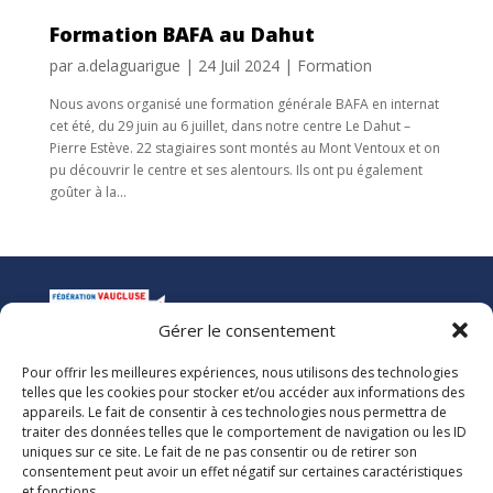
Formation BAFA au Dahut
par
a.delaguarigue
|
24 Juil 2024
|
Formation
Nous avons organisé une formation générale BAFA en internat
cet été, du 29 juin au 6 juillet, dans notre centre Le Dahut –
Pierre Estève. 22 stagiaires sont montés au Mont Ventoux et on
pu découvrir le centre et ses alentours. Ils ont pu également
goûter à la...
Gérer le consentement
Pour offrir les meilleures expériences, nous utilisons des technologies
La Ligue de l’Enseignement
telles que les cookies pour stocker et/ou accéder aux informations des
Fédération des Œuvres Laïques de Vaucluse
appareils. Le fait de consentir à ces technologies nous permettra de
traiter des données telles que le comportement de navigation ou les ID
uniques sur ce site. Le fait de ne pas consentir ou de retirer son
Nous vous accueillons dans nos locaux du lundi au jeudi de 08h00 à 12h30
consentement peut avoir un effet négatif sur certaines caractéristiques
et de 13h30 à 17h00. Le standard téléphonique est ouvert le vendredi de
et fonctions.