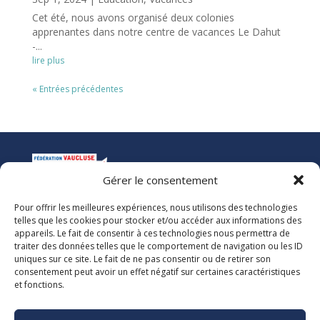
Cet été, nous avons organisé deux colonies
apprenantes dans notre centre de vacances Le Dahut
-...
lire plus
« Entrées précédentes
Gérer le consentement
Pour offrir les meilleures expériences, nous utilisons des technologies
La Ligue de l’Enseignement
telles que les cookies pour stocker et/ou accéder aux informations des
Fédération des Œuvres Laïques de Vaucluse
appareils. Le fait de consentir à ces technologies nous permettra de
traiter des données telles que le comportement de navigation ou les ID
uniques sur ce site. Le fait de ne pas consentir ou de retirer son
Nous vous accueillons dans nos locaux du lundi au jeudi de 08h00 à 12h30
consentement peut avoir un effet négatif sur certaines caractéristiques
et de 13h30 à 17h00. Le standard téléphonique est ouvert le vendredi de
et fonctions.
08h00 à 12h30 et de 13h30 à 16h00.
La Ligue 84