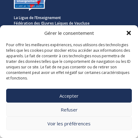
La Ligue de l’Enseignement
Fédération des Œuvres Laïques de Vaucluse
Gérer le consentement
Nous vous accueillons dans nos locaux du lundi au jeudi de 08h00 à 12h30
et de 13h30 à 17h00. Le standard téléphonique est ouvert le vendredi de
Pour offrir les meilleures expériences, nous utilisons des technologies
08h00 à 12h30 et de 13h30 à 16h00.
telles que les cookies pour stocker et/ou accéder aux informations des
appareils. Le fait de consentir à ces technologies nous permettra de
traiter des données telles que le comportement de navigation ou les ID
La Ligue 84

uniques sur ce site. Le fait de ne pas consentir ou de retirer son
5, rue Adrien Marcel CS40163
consentement peut avoir un effet négatif sur certaines caractéristiques
84918 Avignon Cedex 9

et fonctions.
04 90 13 38 00
secretariat@laligue84.org
Mentions légales Politique de confidentialité
Accepter
Refuser
Voir les préférences