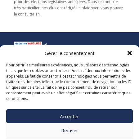
pour des élections législatives anticipées. Dans ce contexte
très particulier, nos élus ont rédigé un plaidoyer, vous pouvez
le consulter en...
Gérer le consentement
Pour offrir les meilleures expériences, nous utilisons des technologies
La Ligue de l’Enseignement
telles que les cookies pour stocker et/ou accéder aux informations des
Fédération des Œuvres Laïques de Vaucluse
appareils. Le fait de consentir à ces technologies nous permettra de
traiter des données telles que le comportement de navigation ou les ID
uniques sur ce site. Le fait de ne pas consentir ou de retirer son
Nous vous accueillons dans nos locaux du lundi au jeudi de 08h00 à 12h30
consentement peut avoir un effet négatif sur certaines caractéristiques
et de 13h30 à 17h00. Le standard téléphonique est ouvert le vendredi de
et fonctions.
08h00 à 12h30 et de 13h30 à 16h00.
La Ligue 84
Accepter

5, rue Adrien Marcel CS40163
84918 Avignon Cedex 9

Refuser
04 90 13 38 00
secretariat@laligue84.org