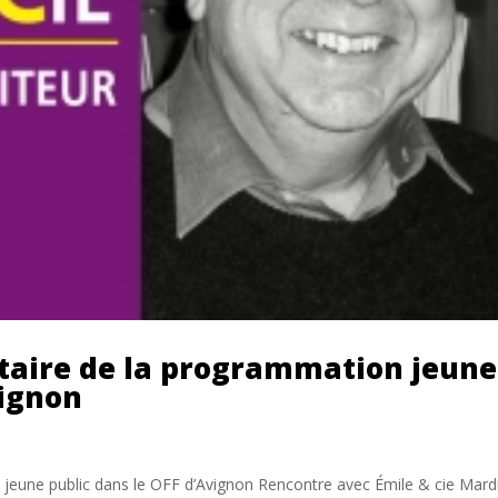
aire de la programmation jeune
vignon
jeune public dans le OFF d’Avignon Rencontre avec Émile & cie Mard