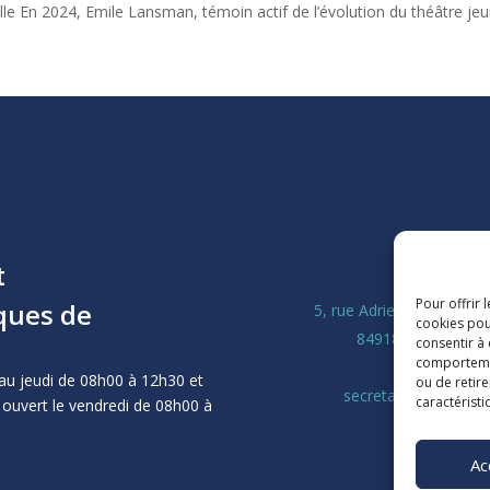
le En 2024, Emile Lansman, témoin actif de l’évolution du théâtre je
t
La Ligu
Pour offrir 
ques de
5, rue Adrien Marcel CS
cookies pou
84918 Avignon Ce
consentir à
comportement
04 90 13 
au jeudi de 08h00 à 12h30 et
ou de retire
secretariat@laligue8
caractéristi
 ouvert le vendredi de 08h00 à
Ac