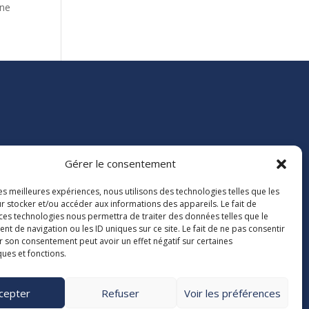
une
Gérer le consentement
e 84

les meilleures expériences, nous utilisons des technologies telles que les
40163
r stocker et/ou accéder aux informations des appareils. Le fait de
dex 9
 ces technologies nous permettra de traiter des données telles que le

 de navigation ou les ID uniques sur ce site. Le fait de ne pas consentir
38 00
r son consentement peut avoir un effet négatif sur certaines
4.org
ques et fonctions.
cepter
Refuser
Voir les préférences