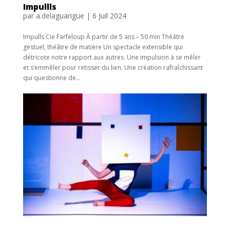
Impullls
par
a.delaguarigue
|
6 Juil 2024
Impulls Cie Farfeloup À partir de 5 ans – 50 min Théâtre
gestuel, théâtre de matière Un spectacle extensible qui
détricote notre rapport aux autres. Une impulsion à se mêler
et s’emmêler pour retisser du lien. Une création rafraîchissant
qui questionne de...