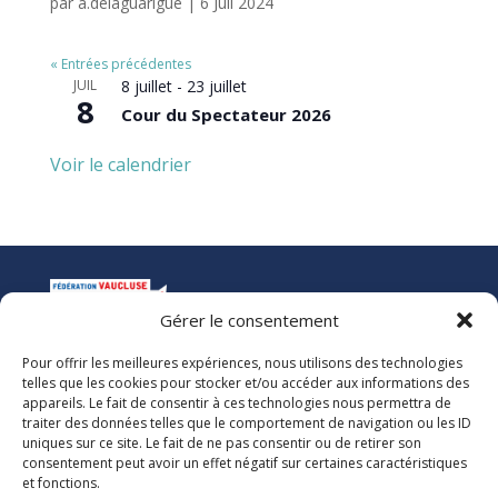
par
a.delaguarigue
|
6 Juil 2024
« Entrées précédentes
JUIL
8 juillet
-
23 juillet
8
Cour du Spectateur 2026
Voir le calendrier
Gérer le consentement
Pour offrir les meilleures expériences, nous utilisons des technologies
La Ligue de l’Enseignement
telles que les cookies pour stocker et/ou accéder aux informations des
Fédération des Œuvres Laïques de Vaucluse
appareils. Le fait de consentir à ces technologies nous permettra de
traiter des données telles que le comportement de navigation ou les ID
uniques sur ce site. Le fait de ne pas consentir ou de retirer son
Nous vous accueillons dans nos locaux du lundi au jeudi de 08h00 à 12h30
consentement peut avoir un effet négatif sur certaines caractéristiques
et de 13h30 à 17h00. Le standard téléphonique est ouvert le vendredi de
et fonctions.
08h00 à 12h30 et de 13h30 à 16h00.