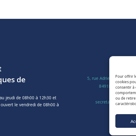
t
La Ligu
Pour offrir 
ques de
5, rue Adrien Marcel CS
cookies pou
84918 Avignon Ce
consentir à
comportement
04 90 13 
au jeudi de 08h00 à 12h30 et
ou de retire
secretariat@laligue8
caractéristi
 ouvert le vendredi de 08h00 à
Ac
M