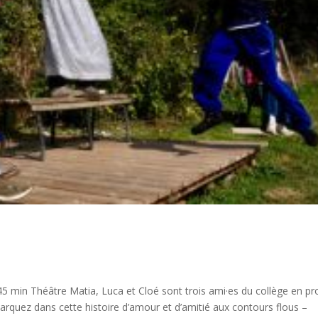
45 min Théâtre Matia, Luca et Cloé sont trois ami·es du collège en pr
arquez dans cette histoire d’amour et d’amitié aux contours flous –