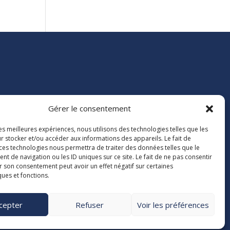
Gérer le consentement
e 84

les meilleures expériences, nous utilisons des technologies telles que les
40163
r stocker et/ou accéder aux informations des appareils. Le fait de
dex 9
 ces technologies nous permettra de traiter des données telles que le

 de navigation ou les ID uniques sur ce site. Le fait de ne pas consentir
38 00
r son consentement peut avoir un effet négatif sur certaines
4.org
ques et fonctions.
cepter
Refuser
Voir les préférences
entions légales
Politique de confidentialité