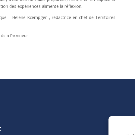
tion des expériences alimente la réflexion.
ique – Hélène Kœmpgen , rédactrice en chef de Territoires
ts à l’honneur
t
La Ligu