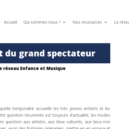
Accueil
Qui sommes nous ?
Nos ressources
Le rése
et du grand spectateur
le
réseau Enfance et Musique
elle temporalité accueillir les très jeunes enfants et les
te question récurrente est toujours d’actualité, les modes
re question aux artistes, aux lieux culturels, aux lieux non
léguer, avoir des formules préparées, mettre en en espace et