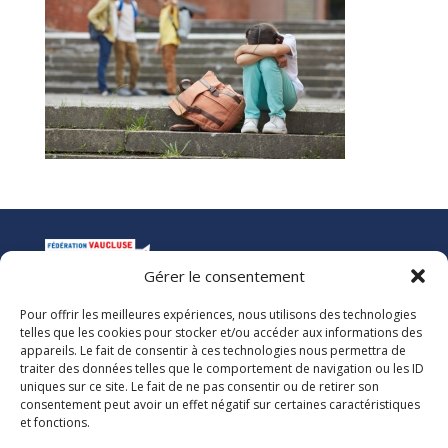
Gérer le consentement
Pour offrir les meilleures expériences, nous utilisons des technologies
La Ligue de l’Enseignement
telles que les cookies pour stocker et/ou accéder aux informations des
Fédération des Œuvres Laïques de Vaucluse
appareils. Le fait de consentir à ces technologies nous permettra de
traiter des données telles que le comportement de navigation ou les ID
uniques sur ce site. Le fait de ne pas consentir ou de retirer son
Nous vous accueillons dans nos locaux du lundi au jeudi de 08h00 à 12h30
consentement peut avoir un effet négatif sur certaines caractéristiques
et de 13h30 à 17h00. Le standard téléphonique est ouvert le vendredi de
et fonctions.
08h00 à 12h30 et de 13h30 à 16h00.