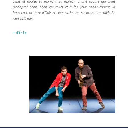
cesse et épuise sa maman. Sa maman a une copine qui vient
d’adopter Léon. Léon est muet et a les yeux ronds comme la
lune. La rencontre d’Eloïs et Léon cache une surprise : une mélodie
rien qu’à eux.
+ d’info