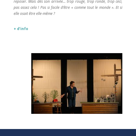
reposer. Mais dès son arrivée… trop rouge, trop ronde, trop ceci,
pas assez cela ! Pas si facile d’être « comme tout le monde ». Et si
elle osait être elle-même ?
+ d’info