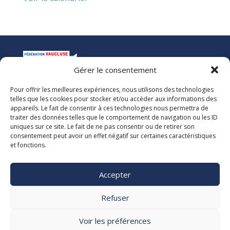
Gérer le consentement
Pour offrir les meilleures expériences, nous utilisons des technologies
La Ligue de l’Enseignement
telles que les cookies pour stocker et/ou accéder aux informations des
Fédération des Œuvres Laïques de Vaucluse
appareils. Le fait de consentir à ces technologies nous permettra de
traiter des données telles que le comportement de navigation ou les ID
uniques sur ce site. Le fait de ne pas consentir ou de retirer son
Nous vous accueillons dans nos locaux du lundi au jeudi de 08h00 à 12h30
consentement peut avoir un effet négatif sur certaines caractéristiques
et de 13h30 à 17h00. Le standard téléphonique est ouvert le vendredi de
et fonctions.
08h00 à 12h30 et de 13h30 à 16h00.
La Ligue 84
Accepter

5, rue Adrien Marcel CS40163
84918 Avignon Cedex 9

Refuser
04 90 13 38 00
secretariat@laligue84.org
Voir les préférences
Mentions légales Politique de confidentialité