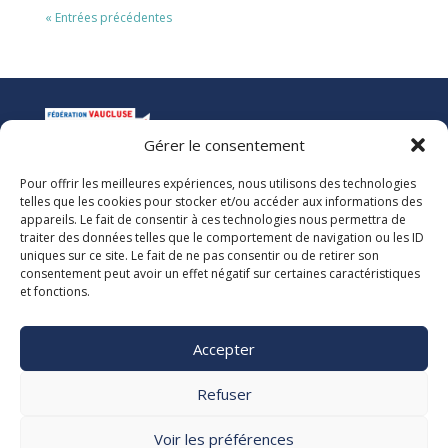
« Entrées précédentes
Gérer le consentement
Pour offrir les meilleures expériences, nous utilisons des technologies
La Ligue de l’Enseignement
telles que les cookies pour stocker et/ou accéder aux informations des
Fédération des Œuvres Laïques de Vaucluse
appareils. Le fait de consentir à ces technologies nous permettra de
traiter des données telles que le comportement de navigation ou les ID
uniques sur ce site. Le fait de ne pas consentir ou de retirer son
Nous vous accueillons dans nos locaux du lundi au jeudi de 08h00 à 12h30
consentement peut avoir un effet négatif sur certaines caractéristiques
et de 13h30 à 17h00. Le standard téléphonique est ouvert le vendredi de
et fonctions.
08h00 à 12h30 et de 13h30 à 16h00.
La Ligue 84
Accepter

5, rue Adrien Marcel CS40163
84918 Avignon Cedex 9

Refuser
04 90 13 38 00
secretariat@laligue84.org
Voir les préférences
Mentions légales Politique de confidentialité